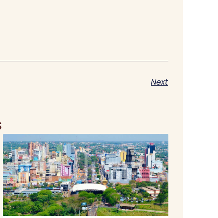
Next
s