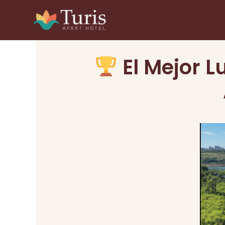
Ir
al
contenido
El Mejor L