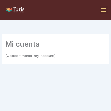
Ir
al
contenido
Mi cuenta
[woocommerce_my_account]